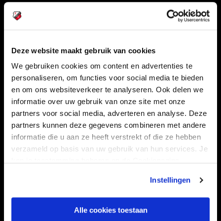
Volg ons ook via
Deze website maakt gebruik van cookies
Navigeer naar
We gebruiken cookies om content en advertenties te
personaliseren, om functies voor social media te bieden
CLUB
FOUNDATION
en om ons websiteverkeer te analyseren. Ook delen we
informatie over uw gebruik van onze site met onze
TEAMS
KAARTVERKOOP
partners voor social media, adverteren en analyse. Deze
STADION
BUSINESS
partners kunnen deze gegevens combineren met andere
SUPPORTERS
informatie die u aan ze heeft verstrekt of die ze hebben
verzameld op basis van uw gebruik van hun services. Je
kan je toestemming beheren op de Cookiepagina.
Informatie
Instellingen
VEELGESTELDE VRAGEN
Alle cookies toestaan
CONTACT