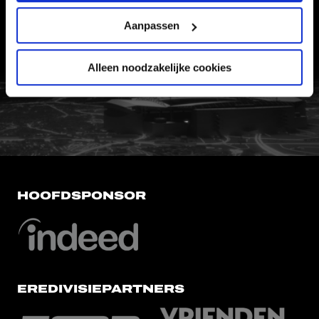
WERKEN BIJ
Aanpassen
VERTROUWENSPERSOON
Alleen noodzakelijke cookies
FC Utrecht<br>vanuit<br>het har
HOOFDSPONSOR
EREDIVISIEPARTNERS