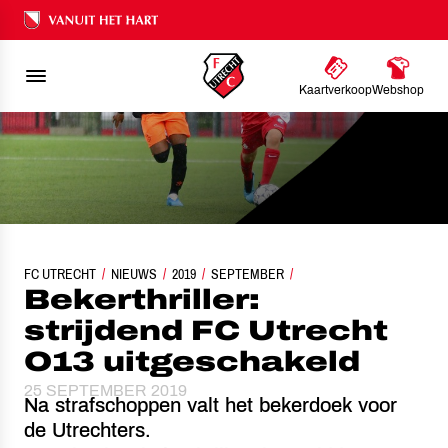
Ons nalatenschap
Kaartverkoop
Webshop
FC UTRECHT
BEKERTHRILLER: STRIJDEND FC UTRECHT O13 UITGESCHA
NIEUWS
2019
SEPTEMBER
Bekerthriller:
strijdend FC Utrecht
O13 uitgeschakeld
25 SEPTEMBER 2019
Na strafschoppen valt het bekerdoek voor
de Utrechters.