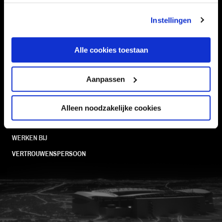
kan je toestemming beheren op de Cookiepagina.
TEAMS
KAARTVERKOOP
Instellingen
STADION
BUSINESS
SUPPORTERS
Alle cookies toestaan
Aanpassen
Informatie
VEELGESTELDE VRAGEN
Alleen noodzakelijke cookies
CONTACT
WERKEN BIJ
VERTROUWENSPERSOON
FC Utrecht<br>vanuit<br>het har