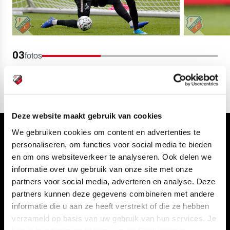
03
fotos
Deze website maakt gebruik van cookies
We gebruiken cookies om content en advertenties te
Volg ons ook via
personaliseren, om functies voor social media te bieden
en om ons websiteverkeer te analyseren. Ook delen we
informatie over uw gebruik van onze site met onze
partners voor social media, adverteren en analyse. Deze
Navigeer naar
partners kunnen deze gegevens combineren met andere
informatie die u aan ze heeft verstrekt of die ze hebben
verzameld op basis van uw gebruik van hun services. Je
CLUB
FOUNDATION