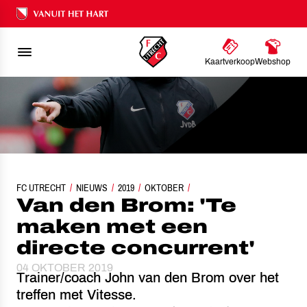
Ons nalatenschap
Kaartverkoop
Webshop
FC UTRECHT
VAN DEN BROM: 'TE MAKEN MET EEN DIRECTE CONCURRENT
NIEUWS
2019
OKTOBER
Van den Brom: 'Te
maken met een
directe concurrent'
04 OKTOBER 2019
Trainer/coach John van den Brom over het
treffen met Vitesse.