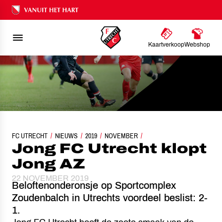
Ons nalatenschap
Kaartverkoop
Webshop
FC UTRECHT
NIEUWS
2019
JONG FC UTRECHT KLOPT JONG AZ
NOVEMBER
Jong FC Utrecht klopt
Jong AZ
22 NOVEMBER 2019
Beloftenonderonsje op Sportcomplex
Zoudenbalch in Utrechts voordeel beslist: 2-
1.