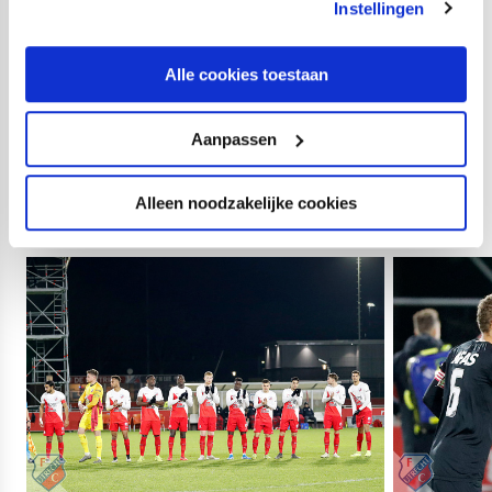
Instellingen
Opstelling Jong AZ:
Jasper Schendelaar; Joerie Church, Henri Weigelt (60.
Alle cookies toestaan
Joey Jacobs), Justin Bakker, Maxim Gullit; Kenzo
Goudmijn, Tijjani Reijnders, Thijs Oosting; Richard
Aanpassen
Sedlacek, Richorell Margaret (60. Des Kunst), Felix
Andrade Correia.
Alleen noodzakelijke cookies