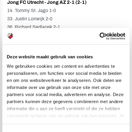
Jong FC Utrecht - Jong AZ 2-1 (2-1)
14. Tommy St. Jago 1-0
33. Justin Lonwijk 2-0
36. Richard Sedlacek 2-1
Gele kaarten:
Eros Maddy (Jong FC Utrecht), Henri
Weigelt, Joey Jacobs, Richard Sedlacek (Jong AZ).
Deze website maakt gebruik van cookies
Toeschouwers:
458.
We gebruiken cookies om content en advertenties te
personaliseren, om functies voor social media te bieden
Scheidsrechter:
Sam Dröge.
en om ons websiteverkeer te analyseren. Ook delen we
Opstelling Jong FC Utrecht:
informatie over uw gebruik van onze site met onze
partners voor social media, adverteren en analyse. Deze
David Jensen; Sylian Mokono (77. Tim Brinkman),
partners kunnen deze gegevens combineren met andere
Tommy St. Jago (65. Junior van der Velden), Christopher
informatie die u aan ze heeft verstrekt of die ze hebben
Mamengi, Gabriel Culhaci; Mitchell van Rooijen, Justin
verzameld op basis van uw gebruik van hun services. Je
Lonwijk, Odysseus Velanas; Mohamed Mallahi, Jonas
kan je toestemming beheren op de Cookiepagina.
Arweiler, Eros Maddy (66. Hicham Acheffay).