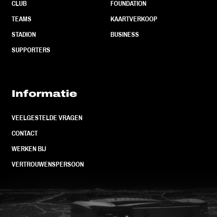
CLUB
FOUNDATION
TEAMS
KAARTVERKOOP
STADION
BUSINESS
SUPPORTERS
Informatie
VEELGESTELDE VRAGEN
CONTACT
WERKEN BIJ
VERTROUWENSPERSOON
FC Utrecht<br>vanuit<br>het har