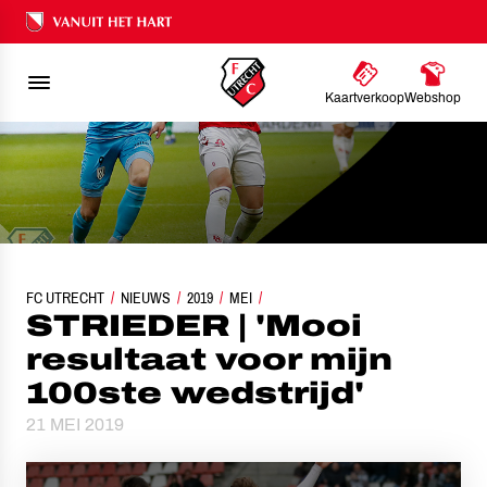
Ons nalatenschap
Kaartverkoop
Webshop
FC UTRECHT
STRIEDER | 'MOOI RESULTAAT VOOR MIJN 100STE WEDSTRIJD'
NIEUWS
2019
MEI
STRIEDER | 'Mooi
resultaat voor mijn
100ste wedstrijd'
21 MEI 2019