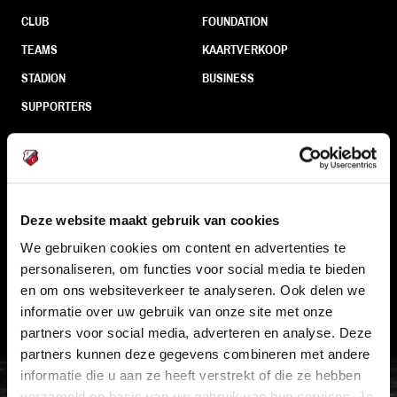
CLUB
FOUNDATION
TEAMS
KAARTVERKOOP
STADION
BUSINESS
SUPPORTERS
Informatie
Deze website maakt gebruik van cookies
VEELGESTELDE VRAGEN
We gebruiken cookies om content en advertenties te
CONTACT
personaliseren, om functies voor social media te bieden
WERKEN BIJ
en om ons websiteverkeer te analyseren. Ook delen we
informatie over uw gebruik van onze site met onze
VERTROUWENSPERSOON
partners voor social media, adverteren en analyse. Deze
partners kunnen deze gegevens combineren met andere
FC Utrecht<br>vanuit<br>het har
informatie die u aan ze heeft verstrekt of die ze hebben
verzameld op basis van uw gebruik van hun services. Je