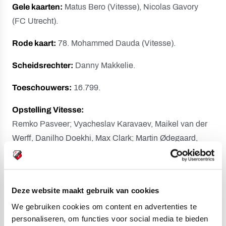
Gele kaarten:
Matus Bero (Vitesse), Nicolas Gavory
(FC Utrecht).
Rode kaart:
78. Mohammed Dauda (Vitesse).
Scheidsrechter:
Danny Makkelie.
Toeschouwers:
16.799.
Opstelling Vitesse:
Remko Pasveer; Vyacheslav Karavaev, Maikel van der
Werff, Danilho Doekhi, Max Clark; Martin Ødegaard,
Thulani Serero, Navarone Foor (64. Thomas Buitink);
Alexander Büttner (46. Matus Bero), Tim Matavz, Bryan
Linssen (46. Mohammed Dauda).
Deze website maakt gebruik van cookies
Opstelling FC Utrecht:
We gebruiken cookies om content en advertenties te
Nick Marsman; Sean Klaiber, Emil Bergström, Willem
personaliseren, om functies voor social media te bieden