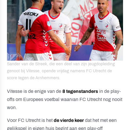
Sander van de Streek, die een deel van zijn jeugdopleiding
genoot bij Vitesse, opende vrijdag namens FC Utrecht de
score tegen de Arnhemmers.
Vitesse is de enige van de
8 tegenstanders
in de play-
offs om Europees voetbal waarvan FC Utrecht nog nooit
won.
Voor FC Utrecht is het
de vierde keer
dat het met een
gelijkspel in eigen huis begint aan een play-off