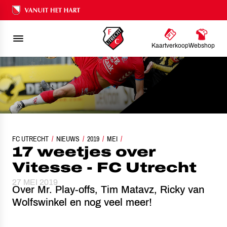
Ons nalatenschap
Kaartverkoop
Webshop
FC UTRECHT
NIEUWS
17 WEETJES OVER VITESSE - FC UTRECHT
2019
MEI
17 weetjes over
Vitesse - FC Utrecht
27 MEI 2019
Over Mr. Play-offs, Tim Matavz, Ricky van
Wolfswinkel en nog veel meer!