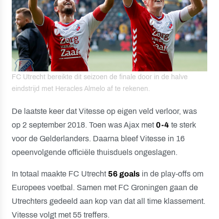
FC Utrecht bereikte dit seizoen de finale door in de halve
eindstrijd met Heracles Almelo af te rekenen.
De laatste keer dat Vitesse op eigen veld verloor, was
op 2 september 2018. Toen was Ajax met
0-4
te sterk
voor de Gelderlanders. Daarna bleef Vitesse in 16
opeenvolgende officiële thuisduels ongeslagen.
In totaal maakte FC Utrecht
56 goals
in de play-offs om
Europees voetbal. Samen met FC Groningen gaan de
Utrechters gedeeld aan kop van dat all time klassement.
Vitesse volgt met 55 treffers.