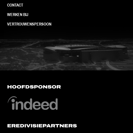
CONTACT
WERKEN BIJ
VERTROUWENSPERSOON
FC Utrecht<br>vanuit<br>het har
HOOFDSPONSOR
EREDIVISIEPARTNERS