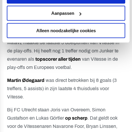
speelde al 27 partijen in de eindronde. Véél meer dan
elke andere speler. In het klassement aller tijden volgt
Aanpassen
Sander Boschker op ruime afstand: de oud-keeper heeft
18 partijen op de teller staan.
Alleen noodzakelijke cookies
Matavz maakte de laatste 3 doelpunten van Vitesse in
de play-offs. Hij heeft nog 1 treffer nodig om Junker te
evenaren als
topscorer aller tijden
van Vitesse in de
play-offs om Europees voetbal.
Martin Ødegaard
was direct betrokken bij 8 goals (3
treffers, 5 assists) in zijn laatste 4 thuisduels voor
Vitesse.
Bij FC Utrecht staan Joris van Overeem, Simon
Gustafson en Lukas Görtler
op scherp
. Dat geldt ook
voor de Vitessenaren Navarone Foor, Bryan Linssen,