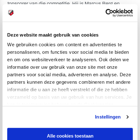
topscorer van die competitie. Hij is Marcus Berg en
Mads Junker (beiden 8 goals) sinds enkele dagen
voorbij.
Deze website maakt gebruik van cookies
We gebruiken cookies om content en advertenties te
personaliseren, om functies voor social media te bieden
en om ons websiteverkeer te analyseren. Ook delen we
informatie over uw gebruik van onze site met onze
partners voor social media, adverteren en analyse. Deze
partners kunnen deze gegevens combineren met andere
informatie die u aan ze heeft verstrekt of die ze hebben
verzameld op basis van uw gebruik van hun services. Je
kan je toestemming beheren op de Cookiepagina.
Simon Gustafson scoorde in de play-offs van dit seizoen al 2
maal.
Instellingen
In de persoon van Willem Janssen heeft FC Utrecht een
Alle cookies toestaan
heuse
Mr. Play-offs
in de gelederen. De captain