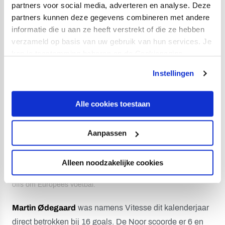
partners voor social media, adverteren en analyse. Deze
volgt Sander Boschker op zeer gepaste afstand; de ex-
partners kunnen deze gegevens combineren met andere
keeper heeft 18 duels achter zijn naam staan.
informatie die u aan ze heeft verstrekt of die ze hebben
verzameld op basis van uw gebruik van hun services. Je
kan je toestemming beheren op de Cookiepagina.
Instellingen
Alle cookies toestaan
Aanpassen
Aanvoerder Willem Janssen van FC Utrecht (14) speelde
Alleen noodzakelijke cookies
afgelopen dinsdag voor de 26ste keer een wedstrijd in de play-
offs om Europees voetbal.
Martin Ødegaard
was namens Vitesse dit kalenderjaar
direct betrokken bij 16 goals. De Noor scoorde er 6 en