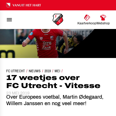
Ons nalatenschap
Kaartverkoop
Webshop
FC UTRECHT
NIEUWS
17 WEETJES OVER FC UTRECHT - VITESSE
2019
MEI
17 weetjes over
FC Utrecht - Vitesse
23 MEI 2019
Over Europees voetbal, Martin Ødegaard,
Willem Janssen en nog veel meer!