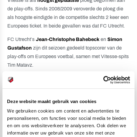
Vitesse is als
hoogst geplaatste
ploeg begonnen aan
de play-offs. Sinds 2008/2009 veroverde de ploeg die
als hoogste eindigde in de competitie slechts 2 keer een
Europees ticket. In beide gevallen was dat FC Utrecht.
FC Utrecht’s
Jean-Christophe Bahebeck
en
Simon
Gustafson
zijn dit seizoen gedeeld topscorer van de
play-offs om Europees voetbal, samen met Vitesse-spits
Tim Matavz.
Vitesse won 2 van de laatste 11 uitpartijen die het
speelde. De ploeg uit Arnhem verloor in het eigen
GelreDome
geen van de laatste 16 matchen die het
Deze website maakt gebruik van cookies
speelde.
We gebruiken cookies om content en advertenties te
Aanvoerder
Willem Janssen
van FC Utrecht speelde 26
personaliseren, om functies voor social media te bieden
en om ons websiteverkeer te analyseren. Ook delen we
wedstrijden in de play-offs om Europees voetbal en dat
informatie over uw gebruik van onze site met onze
is veel meer dan iedere andere speler. In dat klassement