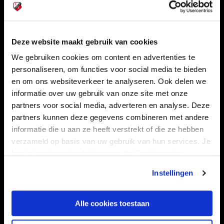
Deze website maakt gebruik van cookies
Navigeer naar
We gebruiken cookies om content en advertenties te
personaliseren, om functies voor social media te bieden
CLUB
FOUNDATION
en om ons websiteverkeer te analyseren. Ook delen we
TEAMS
KAARTVERKOOP
informatie over uw gebruik van onze site met onze
STADION
BUSINESS
partners voor social media, adverteren en analyse. Deze
partners kunnen deze gegevens combineren met andere
SUPPORTERS
informatie die u aan ze heeft verstrekt of die ze hebben
verzameld op basis van uw gebruik van hun services. Je
kan je toestemming beheren op de Cookiepagina.
Informatie
Instellingen
VEELGESTELDE VRAGEN
Alle cookies toestaan
CONTACT
WERKEN BIJ