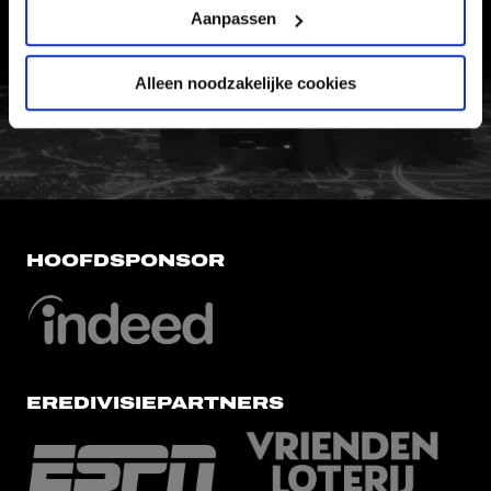
Aanpassen
VERTROUWENSPERSOON
Alleen noodzakelijke cookies
FC Utrecht<br>vanuit<br>het har
HOOFDSPONSOR
EREDIVISIEPARTNERS