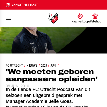
Ons nalatenschap
Kaartverkoop
Webshop
FC UTRECHT
'WE MOETEN GEBOREN AANPASSERS OPLEIDEN'
NIEUWS
2019
JUNI
'We moeten geboren
aanpassers opleiden'
08 JUNI 2019
In de tiende FC Utrecht Podcast van dit
seizoen een uitgebreid gesprek met
Manager Academie Jelle Goes.