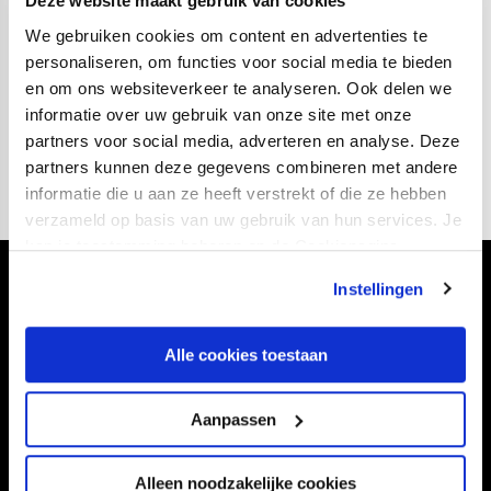
Deze website maakt gebruik van cookies
04
fotos
We gebruiken cookies om content en advertenties te
personaliseren, om functies voor social media te bieden
en om ons websiteverkeer te analyseren. Ook delen we
Ruime zege in
informatie over uw gebruik van onze site met onze
eerste oefenmatch
partners voor social media, adverteren en analyse. Deze
partners kunnen deze gegevens combineren met andere
informatie die u aan ze heeft verstrekt of die ze hebben
verzameld op basis van uw gebruik van hun services. Je
kan je toestemming beheren op de Cookiepagina.
Instellingen
Volg ons ook via
Alle cookies toestaan
Navigeer naar
Aanpassen
CLUB
FOUNDATION
Alleen noodzakelijke cookies