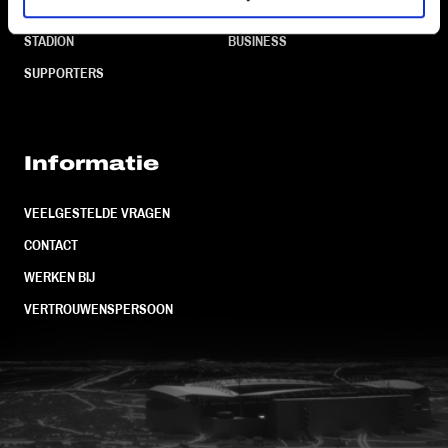
TEAMS
KAARTVERKOOP
STADION
BUSINESS
SUPPORTERS
Informatie
VEELGESTELDE VRAGEN
CONTACT
WERKEN BIJ
VERTROUWENSPERSOON
FC Utrecht<br>vanuit<br>het har