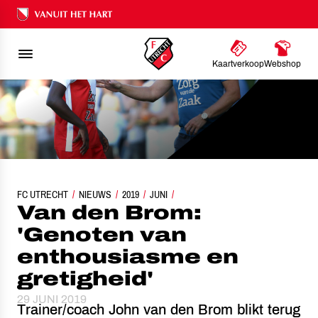
Ons nalatenschap
Kaartverkoop
Webshop
FC UTRECHT
VAN DEN BROM: 'GENOTEN VAN ENTHOUSIASME EN GRETIGHEID'
NIEUWS
2019
JUNI
Van den Brom:
'Genoten van
enthousiasme en
gretigheid'
29 JUNI 2019
Trainer/coach John van den Brom blikt terug