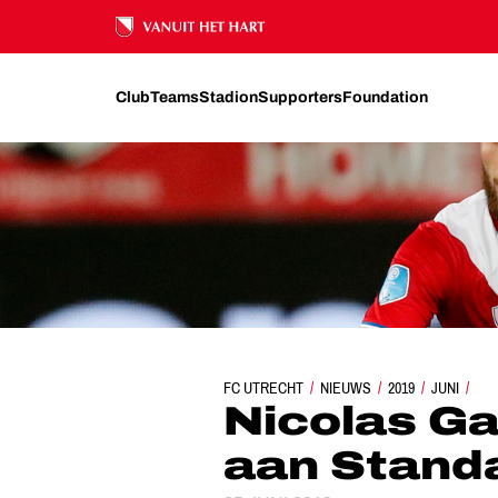
Ons nalatenschap
Club
Teams
Stadion
Supporters
Foundation
FC UTRECHT
NICOLAS GAVORY VERKOCHT 
NIEUWS
2019
JUNI
Nicolas Ga
aan Standa