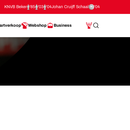
KNVB Beker
'85
'03
'04
Johan Cruijff Schaal
'04
artverkoop
Webshop
Business
Search
Mijn Account