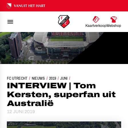
Ons nalatenschap
Kaartverkoop
Webshop
FC UTRECHT
INTERVIEW | TOM KERSTEN, SUPERFAN UIT AUSTRALIË
NIEUWS
2019
JUNI
INTERVIEW | Tom
Kersten, superfan uit
Australië
12 JUNI 2019