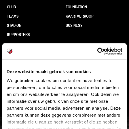
CLUB
FOUNDATION
TEAMS
KAARTVERKOOP
STADION
BUSINESS
SUPPORTERS
Informatie
Deze website maakt gebruik van cookies
VEELGESTELDE VRAGEN
We gebruiken cookies om content en advertenties te
CONTACT
personaliseren, om functies voor social media te bieden
WERKEN BIJ
en om ons websiteverkeer te analyseren. Ook delen we
informatie over uw gebruik van onze site met onze
VERTROUWENSPERSOON
partners voor social media, adverteren en analyse. Deze
partners kunnen deze gegevens combineren met andere
FC Utrecht<br>vanuit<br>het har
informatie die u aan ze heeft verstrekt of die ze hebben
verzameld op basis van uw gebruik van hun services. Je