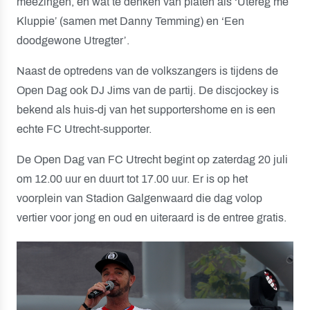
meezingen, en wat te denken van platen als ‘Utereg me
Kluppie’ (samen met Danny Temming) en ‘Een
doodgewone Utregter’.
Naast de optredens van de volkszangers is tijdens de
Open Dag ook DJ Jims van de partij. De discjockey is
bekend als huis-dj van het supportershome en is een
echte FC Utrecht-supporter.
De Open Dag van FC Utrecht begint op zaterdag 20 juli
om 12.00 uur en duurt tot 17.00 uur. Er is op het
voorplein van Stadion Galgenwaard die dag volop
vertier voor jong en oud en uiteraard is de entree gratis.