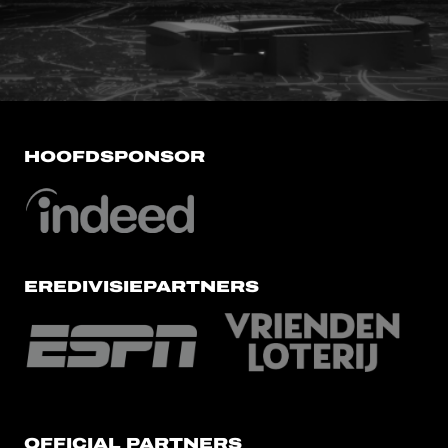
FC Utrecht<br>vanuit<br>het har
HOOFDSPONSOR
EREDIVISIEPARTNERS
OFFICIAL PARTNERS