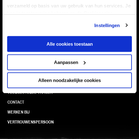
Navigeer naar
verzameld op basis van uw gebruik van hun services. Je
kan je toestemming beheren op de Cookiepagina.
CLUB
FOUNDATION
Instellingen
TEAMS
KAARTVERKOOP
STADION
BUSINESS
Alle cookies toestaan
SUPPORTERS
Aanpassen
Informatie
Alleen noodzakelijke cookies
VEELGESTELDE VRAGEN
CONTACT
WERKEN BIJ
VERTROUWENSPERSOON