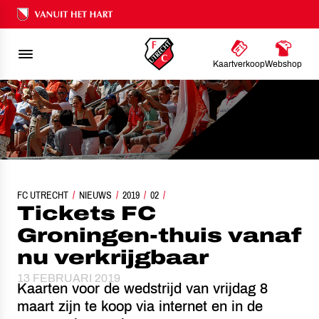
Ons nalatenschap
Kaartverkoop
Webshop
FC UTRECHT
TICKETS FC GRONINGEN-THUIS VANAF NU VERKRIJGBAAR
NIEUWS
2019
02
Tickets FC
Groningen-thuis vanaf
nu verkrijgbaar
13 FEBRUARI 2019
Kaarten voor de wedstrijd van vrijdag 8
maart zijn te koop via internet en in de