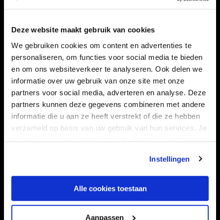
Navigeer naar
Deze website maakt gebruik van cookies
We gebruiken cookies om content en advertenties te
CLUB
FOUNDATION
personaliseren, om functies voor social media te bieden
TEAMS
KAARTVERKOOP
en om ons websiteverkeer te analyseren. Ook delen we
STADION
BUSINESS
informatie over uw gebruik van onze site met onze
partners voor social media, adverteren en analyse. Deze
SUPPORTERS
partners kunnen deze gegevens combineren met andere
informatie die u aan ze heeft verstrekt of die ze hebben
verzameld op basis van uw gebruik van hun services. Je
Informatie
kan je toestemming beheren op de Cookiepagina.
Instellingen
VEELGESTELDE VRAGEN
CONTACT
Alle cookies toestaan
WERKEN BIJ
VERTROUWENSPERSOON
Aanpassen