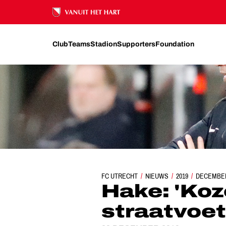
Ons nalatenschap
Club
Teams
Stadion
Supporters
Foundation
FC UTRECHT
NIEUWS
HAKE: 'KOZEN VOOR S
2019
DECEMBE
Hake: 'Koz
straatvoet