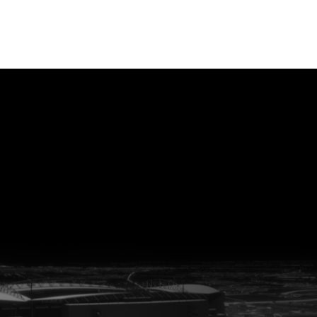
Schuif naar links
Schuif naar rechts
vanuit<br>het hart