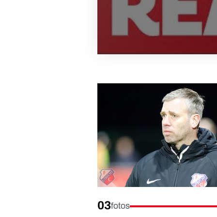
03
fotos