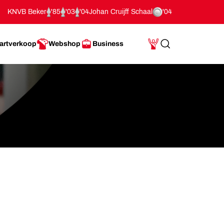
KNVB Beker
'85
'03
'04
Johan Cruijff Schaal
'04
artverkoop
Webshop
Business
Search
Mijn Account