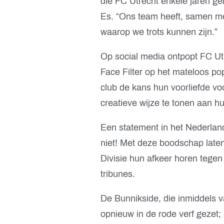
die FC Utrecht enkele jaren ge
Es. “Ons team heeft, samen me
waarop we trots kunnen zijn.”
Op social media ontpopt FC Utr
Face Filter op het mateloos pop
club de kans hun voorliefde v
creatieve wijze te tonen aan h
Een statement in het Nederlan
niet! Met deze boodschap late
Divisie hun afkeer horen tege
tribunes.
De Bunnikside, die inmiddels v
opnieuw in de rode verf gezet