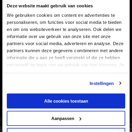
CLUB
FOUNDATION
Deze website maakt gebruik van cookies
TEAMS
KAARTVERKOOP
We gebruiken cookies om content en advertenties te
personaliseren, om functies voor social media te bieden
STADION
BUSINESS
en om ons websiteverkeer te analyseren. Ook delen we
SUPPORTERS
informatie over uw gebruik van onze site met onze
partners voor social media, adverteren en analyse. Deze
partners kunnen deze gegevens combineren met andere
informatie die u aan ze heeft verstrekt of die ze hebben
Informatie
verzameld op basis van uw gebruik van hun services. Je
kan je toestemming beheren op de Cookiepagina.
VEELGESTELDE VRAGEN
Instellingen
CONTACT
WERKEN BIJ
Alle cookies toestaan
VERTROUWENSPERSOON
Aanpassen
FC Utrecht<br>vanuit<br>het har