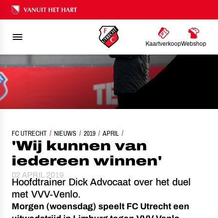
Ons nalatenschap
Kaartverkoop
Webshop
FC UTRECHT
NIEUWS
'WIJ KUNNEN VAN IEDEREEN WINNEN'
2019
APRIL
'Wij kunnen van
iedereen winnen'
02 APRIL 2019
Hoofdtrainer Dick Advocaat over het duel
met VVV-Venlo.
Morgen (woensdag) speelt FC Utrecht een