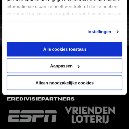
VERTROUWENSPERSOON
informatie die u aan ze heeft verstrekt of die ze hebben
verzameld op basis van uw gebruik van hun services. Je
FC Utrecht<br>vanuit<br>het har
kan je toestemming beheren op de Cookiepagina.
Instellingen
Alle cookies toestaan
HOOFDSPONSOR
Aanpassen
Alleen noodzakelijke cookies
EREDIVISIEPARTNERS