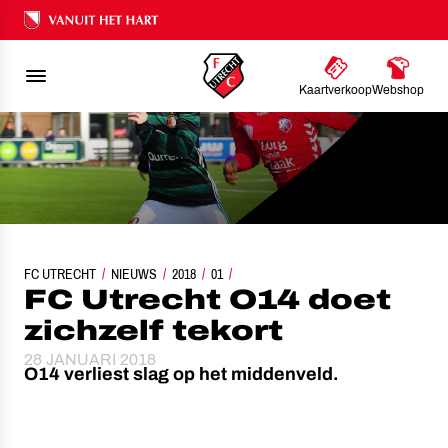
Ons nalatenschap
Kaartverkoop
Webshop
FC UTRECHT
FC UTRECHT O14 DOET ZICHZELF TEKORT
NIEUWS
2018
01
FC Utrecht O14 doet
zichzelf tekort
28 JANUARI 2018
O14 verliest slag op het middenveld.