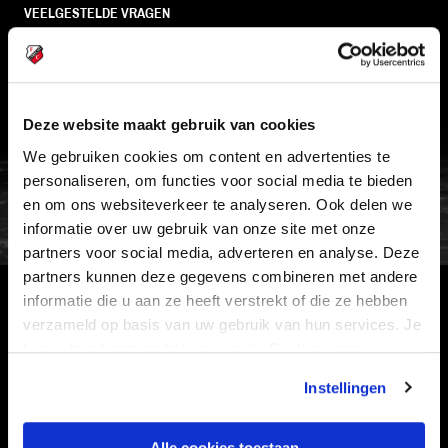
VEELGESTELDE VRAGEN
CONTACT
WERKEN BIJ
VERTROUWENSPERSOON
Deze website maakt gebruik van cookies
We gebruiken cookies om content en advertenties te
FC Utrecht<br>vanuit<br>het har
personaliseren, om functies voor social media te bieden
en om ons websiteverkeer te analyseren. Ook delen we
informatie over uw gebruik van onze site met onze
partners voor social media, adverteren en analyse. Deze
partners kunnen deze gegevens combineren met andere
informatie die u aan ze heeft verstrekt of die ze hebben
HOOFDSPONSOR
verzameld op basis van uw gebruik van hun services. Je
kan je toestemming beheren op de Cookiepagina.
Instellingen
Alle cookies toestaan