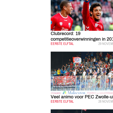
Clubrecord: 19
competitieoverwinningen in 20
CATEGORIE:
EERSTE ELFTAL
GEPUBLIC
29 NOVEM
Veel animo voor PEC Zwolle-ui
CATEGORIE:
EERSTE ELFTAL
GEPUBLIC
28 NOVEM