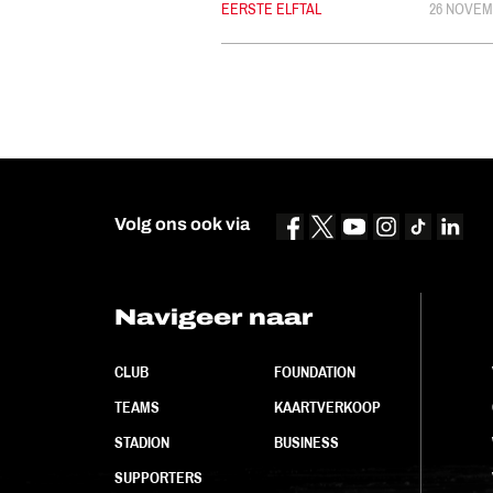
CATEGORIE:
EERSTE ELFTAL
GEPUBLIC
26 NOVEM
Volg ons ook via
Navigeer naar
CLUB
FOUNDATION
TEAMS
KAARTVERKOOP
STADION
BUSINESS
SUPPORTERS