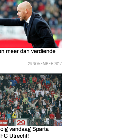
en meer dan verdiende
'
GEPUBLICEERD:
26 NOVEMBER 2017
olg vandaag Sparta
 FC Utrecht!