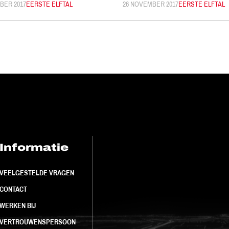
EERD:
BER 2017
CATEGORIE:
EERSTE ELFTAL
GEPUBLICEERD:
26 NOVEMBER 2017
CATEGORIE:
EERSTE ELFTAL
Informatie
FC Utrecht<br>
VEELGESTELDE VRAGEN
CONTACT
WERKEN BIJ
VERTROUWENSPERSOON