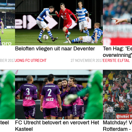
Beloften vliegen uit naar Deventer
Ten Hag: 'E
overwinning
EERD:
BER 2017
CATEGORIE:
JONG FC UTRECHT
GEPUBLICEERD:
27 NOVEMBER 2017
CATEGORIE:
EERSTE ELFTAL
teel
FC Utrecht betovert en verovert Het
Matchday! V
Kasteel
Rotterdam -