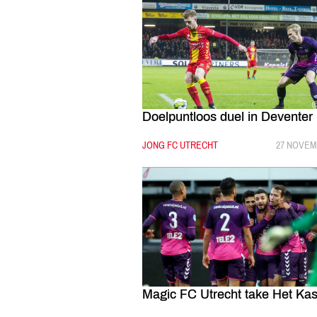
Doelpuntloos duel in Deventer
CATEGORIE:
JONG FC UTRECHT
GEPUBLIC
27 NOVEM
Magic FC Utrecht take Het Kas