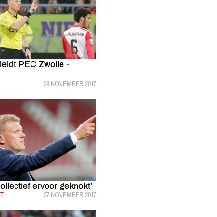
leidt PEC Zwolle -
GEPUBLICEERD:
28 NOVEMBER 2017
ollectief ervoor geknokt'
HT
GEPUBLICEERD:
27 NOVEMBER 2017