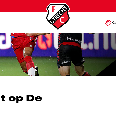
Ka
WESTMAAT
t op De