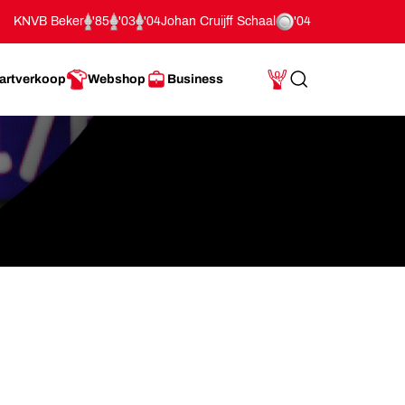
KNVB Beker
'85
'03
'04
Johan Cruijff Schaal
'04
artverkoop
Webshop
Business
Search
Mijn Account