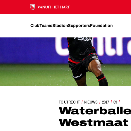
Ons nalatenschap
Club
Teams
Stadion
Supporters
Foundation
FC UTRECHT
NIEUWS
WATERBALLET OP DE 
2017
09
Waterballe
Westmaat