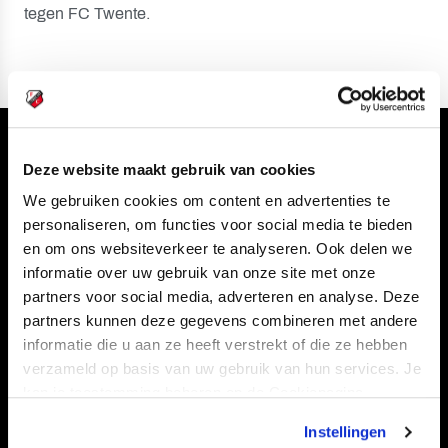
tegen FC Twente.
Volg ons ook via
Deze website maakt gebruik van cookies
We gebruiken cookies om content en advertenties te
personaliseren, om functies voor social media te bieden
en om ons websiteverkeer te analyseren. Ook delen we
Navigeer naar
informatie over uw gebruik van onze site met onze
partners voor social media, adverteren en analyse. Deze
CLUB
FOUNDATION
partners kunnen deze gegevens combineren met andere
informatie die u aan ze heeft verstrekt of die ze hebben
TEAMS
KAARTVERKOOP
verzameld op basis van uw gebruik van hun services. Je
STADION
BUSINESS
kan je toestemming beheren op de Cookiepagina.
SUPPORTERS
Instellingen