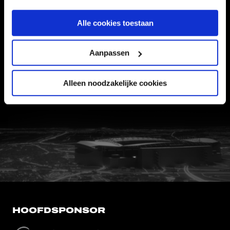
Alle cookies toestaan
Informatie
VEELGESTELDE VRAGEN
Aanpassen
CONTACT
Alleen noodzakelijke cookies
WERKEN BIJ
VERTROUWENSPERSOON
FC Utrecht<br>vanuit<br>het har
HOOFDSPONSOR