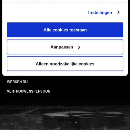
kan je toestemming beheren op de Cookiepagina.
TEAMS
KAARTVERKOOP
Instellingen
STADION
BUSINESS
SUPPORTERS
Alle cookies toestaan
Aanpassen
Informatie
VEELGESTELDE VRAGEN
Alleen noodzakelijke cookies
CONTACT
WERKEN BIJ
VERTROUWENSPERSOON
FC Utrecht<br>vanuit<br>het har