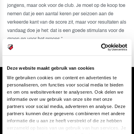
jongens, maar ook voor de club. Je moet op de koop toe
nemen dat je een aantal keren per seizoen aan de
verkeerde kant van de score zit, maar voor resultaten als
vandaag doe je het: dat is een goede stimulans voor de
groep en voor het proces.”
Deze website maakt gebruik van cookies
We gebruiken cookies om content en advertenties te
Volg ons ook via
personaliseren, om functies voor social media te bieden
en om ons websiteverkeer te analyseren. Ook delen we
informatie over uw gebruik van onze site met onze
partners voor social media, adverteren en analyse. Deze
Navigeer naar
partners kunnen deze gegevens combineren met andere
informatie die u aan ze heeft verstrekt of die ze hebben
verzameld op basis van uw gebruik van hun services. Je
CLUB
FOUNDATION