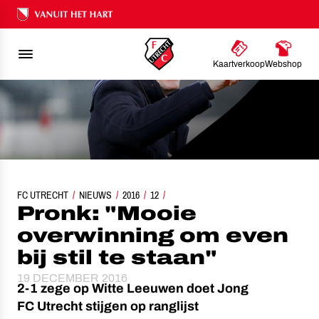
Ons nalatenschap
Kaartverkoop
Webshop
FC UTRECHT
PRONK: "MOOIE OVERWINNING OM EVEN BIJ STIL TE STAAN"
NIEUWS
2016
12
Pronk: "Mooie
overwinning om even
bij stil te staan"
19 DECEMBER 2016
2-1 zege op Witte Leeuwen doet Jong
FC Utrecht stijgen op ranglijst