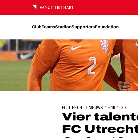
Ons nalatenschap
Club
Teams
Stadion
Supporters
Foundation
FC UTRECHT
VIER TALENTEN VAN FC UTRECHT IN 
NIEUWS
2016
03
Vier talen
FC Utrecht