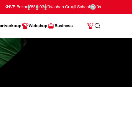
KNVB Beker
'85
'03
'04
Johan Cruijff Schaal
'04
artverkoop
Webshop
Business
Search
Mijn Account