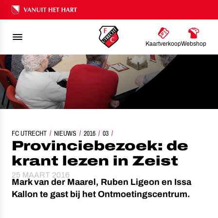
Ons nalatenschap
Kaartverkoop
Webshop
FC UTRECHT
PROVINCIEBEZOEK: DE KRANT LEZEN IN ZEIST
NIEUWS
2016
03
Provinciebezoek: de
krant lezen in Zeist
25 MAART 2016
Mark van der Maarel, Ruben Ligeon en Issa
Kallon te gast bij het Ontmoetingscentrum.