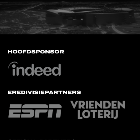
FC Utrecht<br>vanuit<br>het har
HOOFDSPONSOR
EREDIVISIEPARTNERS