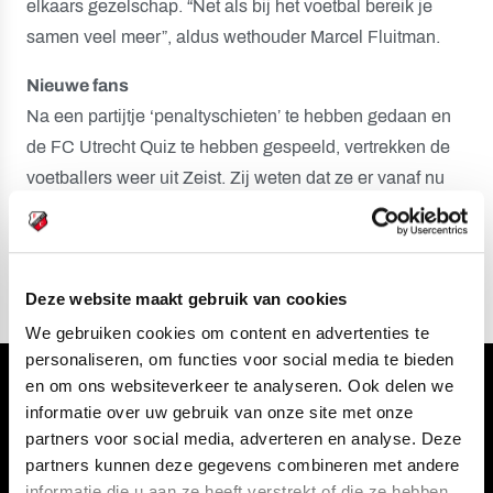
elkaars gezelschap. “Net als bij het voetbal bereik je
samen veel meer”, aldus wethouder Marcel Fluitman.
Nieuwe fans
Na een partijtje ‘penaltyschieten’ te hebben gedaan en
de FC Utrecht Quiz te hebben gespeeld, vertrekken de
voetballers weer uit Zeist. Zij weten dat ze er vanaf nu
enkele tientallen nieuwe fans bij hebben. Uit het
Ontmoetingscentrum van Zeist.
Deze website maakt gebruik van cookies
We gebruiken cookies om content en advertenties te
personaliseren, om functies voor social media te bieden
en om ons websiteverkeer te analyseren. Ook delen we
Volg ons ook via
informatie over uw gebruik van onze site met onze
partners voor social media, adverteren en analyse. Deze
partners kunnen deze gegevens combineren met andere
informatie die u aan ze heeft verstrekt of die ze hebben