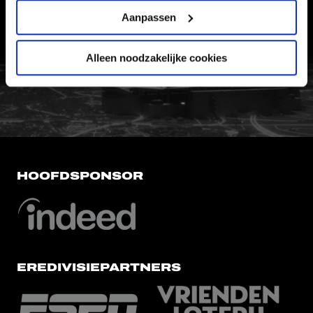
WERKEN BIJ
Aanpassen
VERTROUWENSPERSOON
Alleen noodzakelijke cookies
FC Utrecht<br>vanuit<br>het har
HOOFDSPONSOR
EREDIVISIEPARTNERS