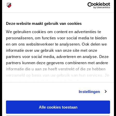
Deze website maakt gebruik van cookies
Navigeer naar
We gebruiken cookies om content en advertenties te
personaliseren, om functies voor social media te bieden
CLUB
FOUNDATION
en om ons websiteverkeer te analyseren. Ook delen we
TEAMS
KAARTVERKOOP
informatie over uw gebruik van onze site met onze
partners voor social media, adverteren en analyse. Deze
STADION
BUSINESS
partners kunnen deze gegevens combineren met andere
SUPPORTERS
informatie die u aan ze heeft verstrekt of die ze hebben
verzameld op basis van uw gebruik van hun services. Je
kan je toestemming beheren op de Cookiepagina.
Informatie
Instellingen
VEELGESTELDE VRAGEN
Alle cookies toestaan
CONTACT