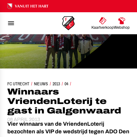
Ons nalatenschap
Kaartverkoop
Webshop
FC UTRECHT
WINNAARS VRIENDENLOTERIJ TE GAST IN GALGENWAARD
NIEUWS
2013
04
Winnaars
VriendenLoterij te
gast in Galgenwaard
08 APRIL 2013
Vier winnaars van de VriendenLoterij
bezochten als VIP de wedstrijd tegen ADO Den