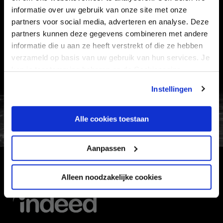
informatie over uw gebruik van onze site met onze
VEELGESTELDE VRAGEN
partners voor social media, adverteren en analyse. Deze
partners kunnen deze gegevens combineren met andere
CONTACT
informatie die u aan ze heeft verstrekt of die ze hebben
WERKEN BIJ
verzameld op basis van uw gebruik van hun services. Je
VERTROUWENSPERSOON
kan je toestemming beheren op de Cookiepagina.
Instellingen
FC Utrecht<br>vanuit<br>het har
Alle cookies toestaan
Aanpassen
HOOFDSPONSOR
Alleen noodzakelijke cookies