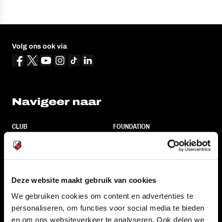
Volg ons ook via
Navigeer naar
CLUB
FOUNDATION
TEAMS
KAARTVERKOOP
STADION
BUSINESS
SUPPORTERS
Deze website maakt gebruik van cookies
We gebruiken cookies om content en advertenties te
personaliseren, om functies voor social media te bieden
Informatie
en om ons websiteverkeer te analyseren. Ook delen we