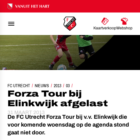
Ons nalatenschap
Kaartverkoop
Webshop
FC UTRECHT
NIEUWS
FORZA TOUR BIJ ELINKWIJK AFGELAST
2013
03
Forza Tour bij
Elinkwijk afgelast
31 MAART 2013
De FC Utrecht Forza Tour bij v.v. Elinkwijk die
voor komende woensdag op de agenda stond
gaat niet door.