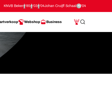
KNVB Beker
'85
'03
'04
Johan Cruijff Schaal
'04
artverkoop
Webshop
Business
Search
Mijn Account