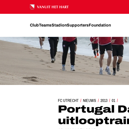
Ons nalatenschap
Club
Teams
Stadion
Supporters
Foundation
FC UTRECHT
NIEUWS
PORTUGAL DAG 7: UITLO
2013
01
Portugal D
uitlooptrai