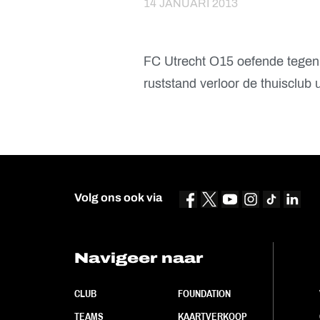
14 JANUARI 2013
FC Utrecht O15 oefende tegen
ruststand verloor de thuisclub u
Volg ons ook via
Navigeer naar
CLUB
FOUNDATION
TEAMS
KAARTVERKOOP