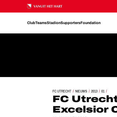
Ons nalatenschap
Club
Teams
Stadion
Supporters
Foundation
FC UTRECHT
FC UTRECHT O15 VERLIEST VA
NIEUWS
2013
01
FC Utrecht
Excelsior 