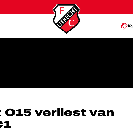
Ka
N EXCELSIOR C1
 O15 verliest van
C1