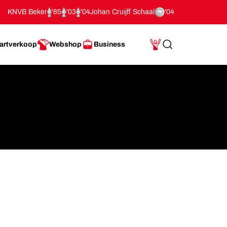
KNVB Beker
'85
'03
'04
Johan Cruijff Schaal
'04
artverkoop
Webshop
Business
Search
Mijn Account