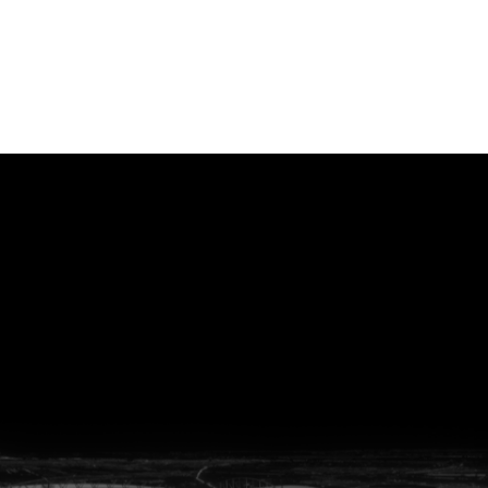
vanuit<br>het hart