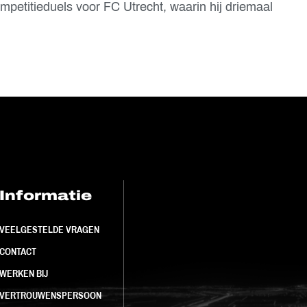
petitieduels voor FC Utrecht, waarin hij driemaal
Informatie
FC Utrecht<br>
VEELGESTELDE VRAGEN
CONTACT
WERKEN BIJ
VERTROUWENSPERSOON