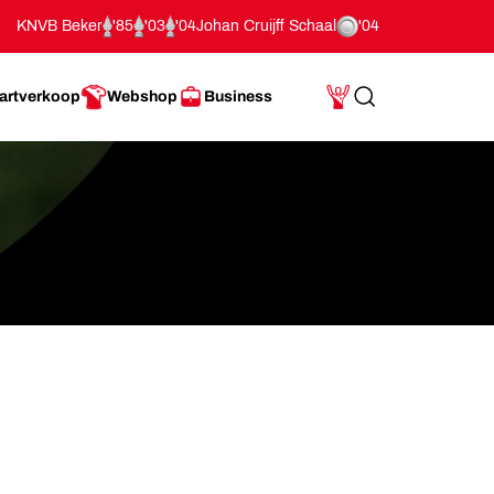
KNVB Beker
'85
'03
'04
Johan Cruijff Schaal
'04
artverkoop
Webshop
Business
Search
Mijn Account