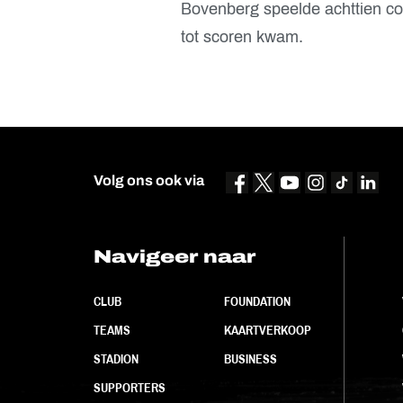
Bovenberg speelde achttien com
tot scoren kwam.
Volg ons ook via
Navigeer naar
CLUB
FOUNDATION
TEAMS
KAARTVERKOOP
STADION
BUSINESS
SUPPORTERS