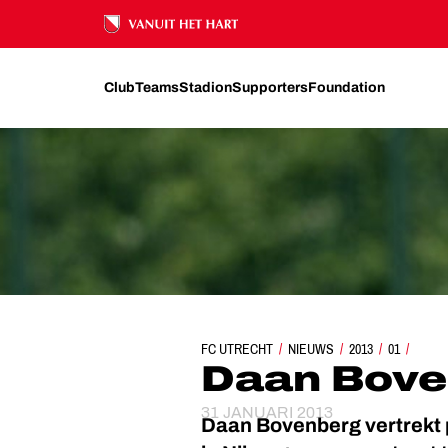
Ons nalatenschap
Club
Teams
Stadion
Supporters
Foundation
FC UTRECHT
NIEUWS
DAAN BOVENBERG NAAR
2013
01
Daan Bove
31 JANUARI 2013
Daan Bovenberg vertrekt p