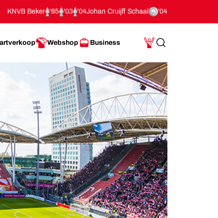
KNVB Beker
'85
'03
'04
Johan Cruijff Schaal
'04
artverkoop
Webshop
Business
Search
Mijn Account