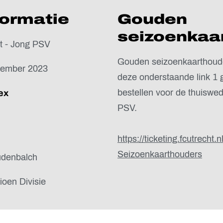
formatie
Gouden
seizoenkaa
t - Jong PSV
Gouden seizoenkaarthoud
cember 2023
deze onderstaande link 1 g
bestellen voor de thuiswed
ex
PSV.
https://ticketing.fcutrecht.n
Seizoenkaarthouders
denbalch
oen Divisie