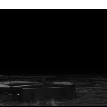
vanuit<br>het hart