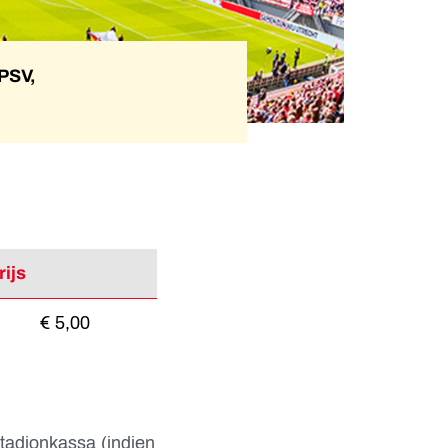
 PSV,
rijs
€ 5,00
stadionkassa (indien