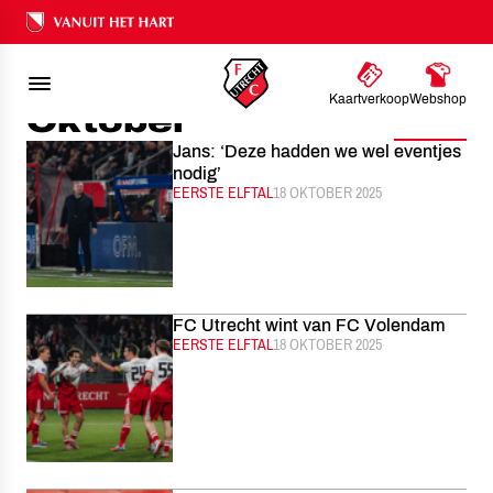
FC UTRECHT
NIEUWS
2025
OKTOBER
Ons nalatenschap
Kaartverkoop
Webshop
Oktober
Filter
Jans: ‘Deze hadden we wel eventjes
nodig’
CATEGORIE:
EERSTE ELFTAL
GEPUBLICEERD:
18 OKTOBER 2025
FC Utrecht wint van FC Volendam
CATEGORIE:
EERSTE ELFTAL
GEPUBLICEERD:
18 OKTOBER 2025