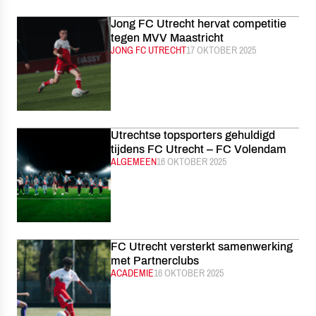
Jong FC Utrecht hervat competitie
tegen MVV Maastricht
CATEGORIE:
JONG FC UTRECHT
GEPUBLICEERD:
17 OKTOBER 2025
Utrechtse topsporters gehuldigd
tijdens FC Utrecht – FC Volendam
CATEGORIE:
ALGEMEEN
GEPUBLICEERD:
16 OKTOBER 2025
FC Utrecht versterkt samenwerking
met Partnerclubs
CATEGORIE:
ACADEMIE
GEPUBLICEERD:
16 OKTOBER 2025