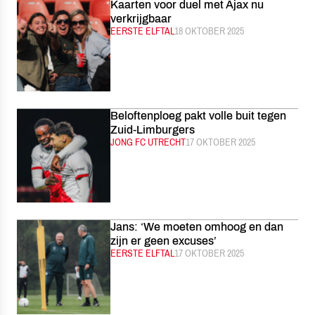
Kaarten voor duel met Ajax nu
verkrijgbaar
CATEGORIE:
EERSTE ELFTAL
GEPUBLICEERD:
18 OKTOBER 2025
Beloftenploeg pakt volle buit tegen
Zuid-Limburgers
CATEGORIE:
JONG FC UTRECHT
GEPUBLICEERD:
17 OKTOBER 2025
Jans: ‘We moeten omhoog en dan
zijn er geen excuses’
CATEGORIE:
EERSTE ELFTAL
GEPUBLICEERD:
17 OKTOBER 2025