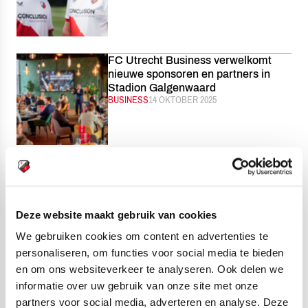
FC Utrecht Business verwelkomt
nieuwe sponsoren en partners in
Stadion Galgenwaard
CATEGORIE:
BUSINESS
GEPUBLICEERD:
14 OKTOBER 2025
De agenda van de Academie: week
42
CATEGORIE:
ACADEMIE
GEPUBLICEERD:
14 OKTOBER 2025
Deze website maakt gebruik van cookies
We gebruiken cookies om content en advertenties te
personaliseren, om functies voor social media te bieden
en om ons websiteverkeer te analyseren. Ook delen we
FC Twente Vrouwen - FC Utrecht
informatie over uw gebruik van onze site met onze
Vrouwen | HIGHLIGHTS
partners voor social media, adverteren en analyse. Deze
CATEGORIE:
VROUWEN
GEPUBLICEERD:
13 OKTOBER 2025