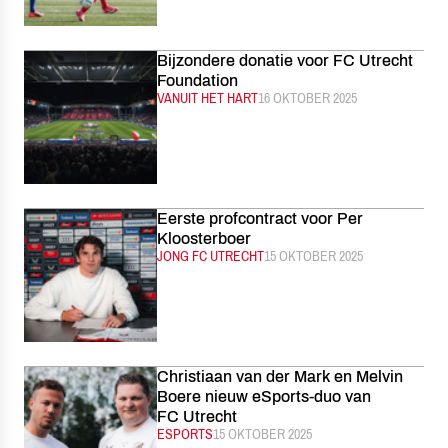
Bijzondere donatie voor FC Utrecht
Foundation
CATEGORIE:
VANUIT HET HART
GEPUBLICEERD:
16 OKTOBER 2025
Eerste profcontract voor Per
Kloosterboer
CATEGORIE:
JONG FC UTRECHT
GEPUBLICEERD:
15 OKTOBER 2025
Christiaan van der Mark en Melvin
Boere nieuw eSports-duo van
FC Utrecht
CATEGORIE:
ESPORTS
GEPUBLICEERD:
15 OKTOBER 2025