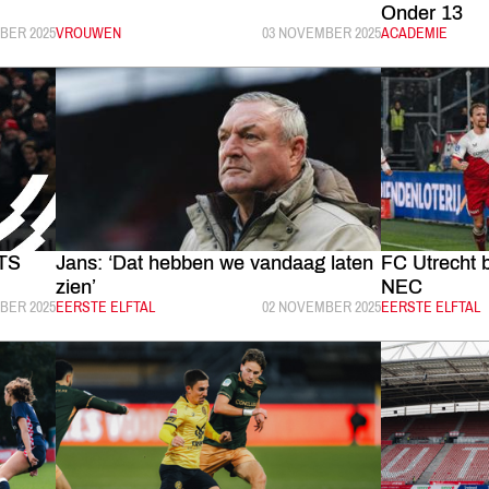
Onder 13
EERD:
BER 2025
CATEGORIE:
VROUWEN
GEPUBLICEERD:
03 NOVEMBER 2025
CATEGORIE:
ACADEMIE
HTS
Jans: ‘Dat hebben we vandaag laten
FC Utrecht 
zien’
NEC
EERD:
BER 2025
CATEGORIE:
EERSTE ELFTAL
GEPUBLICEERD:
02 NOVEMBER 2025
CATEGORIE:
EERSTE ELFTAL