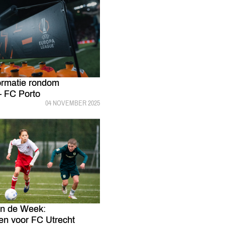
ormatie rondom
– FC Porto
GEPUBLICEERD:
04 NOVEMBER 2025
an de Week:
en voor FC Utrecht