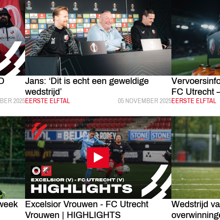
JD
Jans: ‘Dit is echt een geweldige
Vervoersinf
wedstrijd’
FC Utrecht 
EERD:
BER 2025
CATEGORIE:
EERSTE ELFTAL
GEPUBLICEERD:
05 NOVEMBER 2025
CATEGORIE:
EERSTE ELFTAL
week
Excelsior Vrouwen - FC Utrecht
Wedstrijd v
Vrouwen | HIGHLIGHTS
overwinning