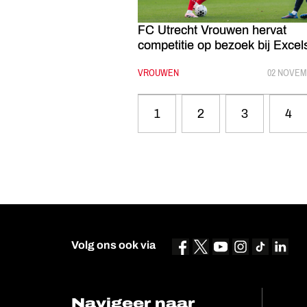
FC Utrecht Vrouwen hervat
competitie op bezoek bij Excels
CATEGORIE:
VROUWEN
GEPUBLIC
02 NOVEM
1
2
3
4
Volg ons ook via
Navigeer naar