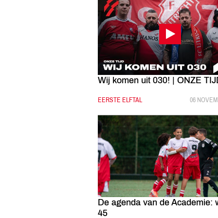
Wij komen uit 030! | ONZE TI
CATEGORIE:
EERSTE ELFTAL
GEPUBLIC
06 NOVEM
De agenda van de Academie: 
45