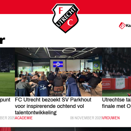
Ka
r
 punt
FC Utrecht bezoekt SV Parkhout
Utrechtse t
voor inspirerende ochtend vol
finale met 
talentontwikkeling
EERD:
BER 2025
CATEGORIE:
ACADEMIE
GEPUBLICEERD:
06 NOVEMBER 2025
CATEGORIE:
VROUWEN