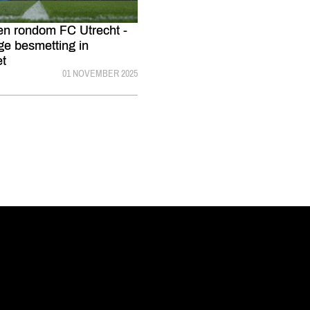
n rondom FC Utrecht -
e besmetting in
et
GEPUBLICEERD:
01 NOVEMBER 2025
vanuit<br>het hart