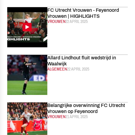
FC Utrecht Vrouwen - Feyenoord
Vrouwen | HIGHLIGHTS
CATEGORIE:
VROUWEN
GEPUBLICEERD:
22 APRIL 2025
Allard Lindhout fluit wedstrijd in
Waalwijk
CATEGORIE:
ALGEMEEN
GEPUBLICEERD:
22 APRIL 2025
Belangrijke overwinning FC Utrecht
Vrouwen op Feyenoord
CATEGORIE:
VROUWEN
GEPUBLICEERD:
21 APRIL 2025