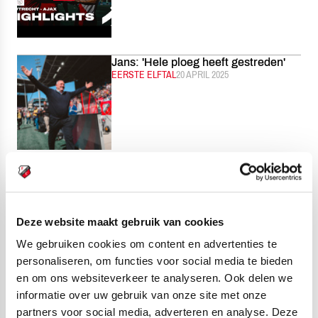
Jans: 'Hele ploeg heeft gestreden'
CATEGORIE:
EERSTE ELFTAL
GEPUBLICEERD:
20 APRIL 2025
Historische zege van FC Utrecht op
Ajax
CATEGORIE:
EERSTE ELFTAL
GEPUBLICEERD:
20 APRIL 2025
Deze website maakt gebruik van cookies
We gebruiken cookies om content en advertenties te
personaliseren, om functies voor social media te bieden
en om ons websiteverkeer te analyseren. Ook delen we
Toornstra, Van Dijk én Van Maurik in
informatie over uw gebruik van onze site met onze
Café Galgenwaard
partners voor social media, adverteren en analyse. Deze
CATEGORIE:
ALGEMEEN
GEPUBLICEERD:
19 APRIL 2025