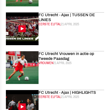
FC Utrecht - Ajax | TUSSEN DE
LINIES
CATEGORIE:
EERSTE ELFTAL
GEPUBLICEERD:
21 APRIL 2025
FC Utrecht Vrouwen in actie op
Tweede Paasdag
CATEGORIE:
VROUWEN
GEPUBLICEERD:
21 APRIL 2025
FC Utrecht - Ajax | HIGHLIGHTS
CATEGORIE:
EERSTE ELFTAL
GEPUBLICEERD:
21 APRIL 2025