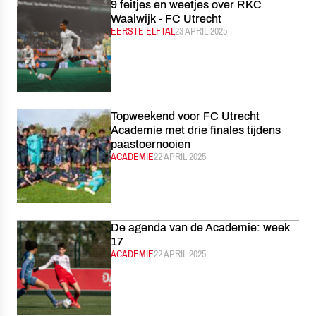
9 feitjes en weetjes over RKC
Waalwijk - FC Utrecht
CATEGORIE:
EERSTE ELFTAL
GEPUBLICEERD:
23 APRIL 2025
Topweekend voor FC Utrecht
Academie met drie finales tijdens
paastoernooien
CATEGORIE:
ACADEMIE
GEPUBLICEERD:
22 APRIL 2025
De agenda van de Academie: week
17
CATEGORIE:
ACADEMIE
GEPUBLICEERD:
22 APRIL 2025