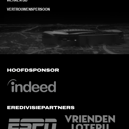
VERTROUWENSPERSOON
FC Utrecht<br>vanuit<br>het har
HOOFDSPONSOR
EREDIVISIEPARTNERS