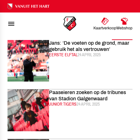
FC UTRECHT
NIEUWS
2025
APRIL
Ons nalatenschap
Kaartverkoop
Webshop
Filter
Jans: ‘De voeten op de grond, maar
gebruik het als vertrouwen’
CATEGORIE:
EERSTE ELFTAL
GEPUBLICEERD:
24 APRIL 2025
Paaseieren zoeken op de tribunes
van Stadion Galgenwaard
CATEGORIE:
JUNIOR TIGERS
GEPUBLICEERD:
24 APRIL 2025