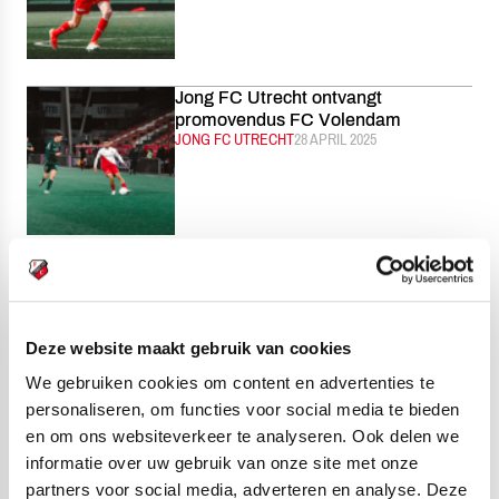
Jong FC Utrecht ontvangt
promovendus FC Volendam
CATEGORIE:
JONG FC UTRECHT
GEPUBLICEERD:
28 APRIL 2025
Jans: ‘Ik denk dat wij steeds meer in
het seizoen groeien’
CATEGORIE:
EERSTE ELFTAL
GEPUBLICEERD:
25 APRIL 2025
Deze website maakt gebruik van cookies
We gebruiken cookies om content en advertenties te
personaliseren, om functies voor social media te bieden
en om ons websiteverkeer te analyseren. Ook delen we
Ruime overwinning op RKC
informatie over uw gebruik van onze site met onze
Waalwijk
partners voor social media, adverteren en analyse. Deze
CATEGORIE:
EERSTE ELFTAL
GEPUBLICEERD:
25 APRIL 2025