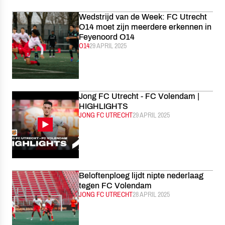
Wedstrijd van de Week: FC Utrecht
O14 moet zijn meerdere erkennen in
Feyenoord O14
CATEGORIE:
O14
GEPUBLICEERD:
29 APRIL 2025
Jong FC Utrecht - FC Volendam |
HIGHLIGHTS
CATEGORIE:
JONG FC UTRECHT
GEPUBLICEERD:
29 APRIL 2025
Beloftenploeg lijdt nipte nederlaag
tegen FC Volendam
CATEGORIE:
JONG FC UTRECHT
GEPUBLICEERD:
28 APRIL 2025