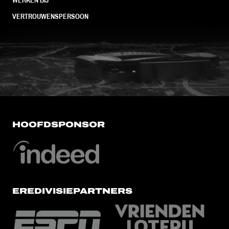
VERTROUWENSPERSOON
FC Utrecht<br>vanuit<br>het har
HOOFDSPONSOR
EREDIVISIEPARTNERS