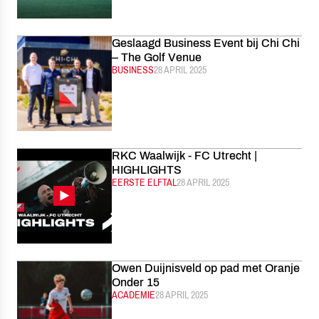
Geslaagd Business Event bij Chi Chi
– The Golf Venue
CATEGORIE:
BUSINESS
GEPUBLICEERD:
28 APRIL 2025
RKC Waalwijk - FC Utrecht |
HIGHLIGHTS
CATEGORIE:
EERSTE ELFTAL
GEPUBLICEERD:
28 APRIL 2025
Owen Duijnisveld op pad met Oranje
Onder 15
CATEGORIE:
ACADEMIE
GEPUBLICEERD:
28 APRIL 2025