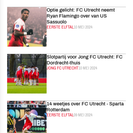
Optie gelicht: FC Utrecht neemt
Ryan Flamingo over van US
Sassuolo
CATEGORIE:
EERSTE ELFTAL
GEPUBLICEERD:
10 MEI 2024
Slotpartij voor Jong FC Utrecht: FC
Dordrecht-thuis
CATEGORIE:
JONG FC UTRECHT
GEPUBLICEERD:
10 MEI 2024
14 weetjes over FC Utrecht - Sparta
Rotterdam
CATEGORIE:
EERSTE ELFTAL
GEPUBLICEERD:
09 MEI 2024