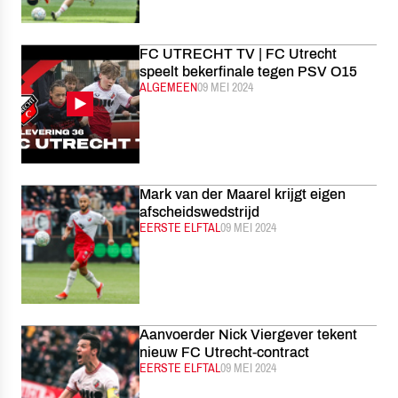
FC UTRECHT TV | FC Utrecht
speelt bekerfinale tegen PSV O15
CATEGORIE:
ALGEMEEN
GEPUBLICEERD:
09 MEI 2024
Mark van der Maarel krijgt eigen
afscheidswedstrijd
CATEGORIE:
EERSTE ELFTAL
GEPUBLICEERD:
09 MEI 2024
Aanvoerder Nick Viergever tekent
nieuw FC Utrecht-contract
CATEGORIE:
EERSTE ELFTAL
GEPUBLICEERD:
09 MEI 2024