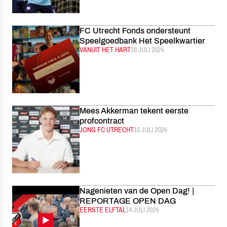
FC Utrecht Fonds ondersteunt
Speelgoedbank Het Speelkwartier
CATEGORIE:
VANUIT HET HART
GEPUBLICEERD:
16 JULI 2024
Mees Akkerman tekent eerste
profcontract
CATEGORIE:
JONG FC UTRECHT
GEPUBLICEERD:
15 JULI 2024
Nagenieten van de Open Dag! |
REPORTAGE OPEN DAG
CATEGORIE:
EERSTE ELFTAL
GEPUBLICEERD:
14 JULI 2024