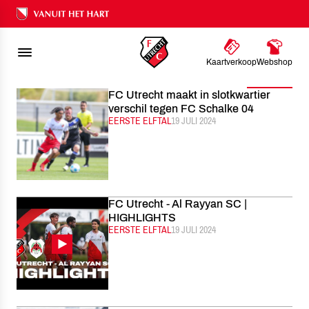
FC UTRECHT
NIEUWS
2024
JULI
Ons nalatenschap
Kaartverkoop
Webshop
Filter
FC Utrecht maakt in slotkwartier
verschil tegen FC Schalke 04
CATEGORIE:
EERSTE ELFTAL
GEPUBLICEERD:
19 JULI 2024
FC Utrecht - Al Rayyan SC |
HIGHLIGHTS
CATEGORIE:
EERSTE ELFTAL
GEPUBLICEERD:
19 JULI 2024