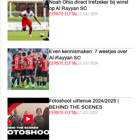
Noah Ohio direct trefzeker bij winst
op Al Rayyan SC
CATEGORIE:
EERSTE ELFTAL
GEPUBLICEERD:
18 JULI 2024
Even kennismaken: 7 weetjes over
Al-Rayyan SC
CATEGORIE:
EERSTE ELFTAL
GEPUBLICEERD:
18 JULI 2024
Fotoshoot uittenue 2024/2025 |
BEHIND THE SCENES
CATEGORIE:
EERSTE ELFTAL
GEPUBLICEERD:
17 JULI 2024