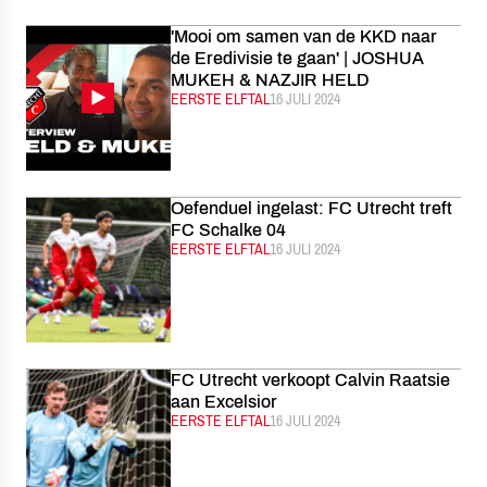
'Mooi om samen van de KKD naar
de Eredivisie te gaan' | JOSHUA
MUKEH & NAZJIR HELD
CATEGORIE:
EERSTE ELFTAL
GEPUBLICEERD:
16 JULI 2024
Oefenduel ingelast: FC Utrecht treft
FC Schalke 04
CATEGORIE:
EERSTE ELFTAL
GEPUBLICEERD:
16 JULI 2024
FC Utrecht verkoopt Calvin Raatsie
aan Excelsior
CATEGORIE:
EERSTE ELFTAL
GEPUBLICEERD:
16 JULI 2024