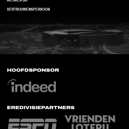
VERTROUWENSPERSOON
FC Utrecht<br>vanuit<br>het har
HOOFDSPONSOR
EREDIVISIEPARTNERS