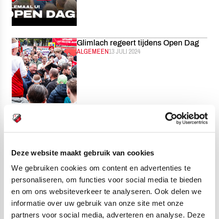
Glimlach regeert tijdens Open Dag
CATEGORIE:
ALGEMEEN
GEPUBLICEERD:
13 JULI 2024
In het hart van de stad: dit is het
nieuwe uittenue van FC Utrecht
CATEGORIE:
ALGEMEEN
GEPUBLICEERD:
12 JULI 2024
Deze website maakt gebruik van cookies
We gebruiken cookies om content en advertenties te
personaliseren, om functies voor social media te bieden
en om ons websiteverkeer te analyseren. Ook delen we
Taylor Booth, Paxten Aaronson en
informatie over uw gebruik van onze site met onze
Roderick Weusthof over de
partners voor social media, adverteren en analyse. Deze
Olympische Spelen | INTERVIEW