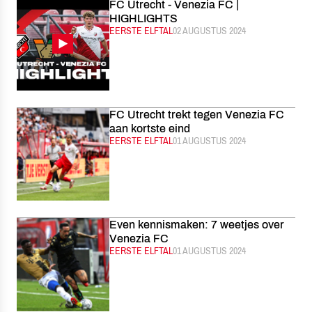
FC Utrecht - Venezia FC |
HIGHLIGHTS
CATEGORIE:
EERSTE ELFTAL
GEPUBLICEERD:
02 AUGUSTUS 2024
FC Utrecht trekt tegen Venezia FC
aan kortste eind
CATEGORIE:
EERSTE ELFTAL
GEPUBLICEERD:
01 AUGUSTUS 2024
Even kennismaken: 7 weetjes over
Venezia FC
CATEGORIE:
EERSTE ELFTAL
GEPUBLICEERD:
01 AUGUSTUS 2024