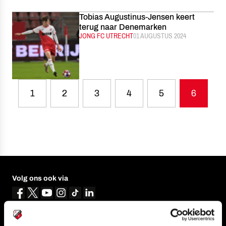
Tobias Augustinus-Jensen keert
terug naar Denemarken
CATEGORIE:
JONG FC UTRECHT
GEPUBLICEERD:
01 AUGUSTUS 2024
1
2
3
4
5
6
Volg ons ook via