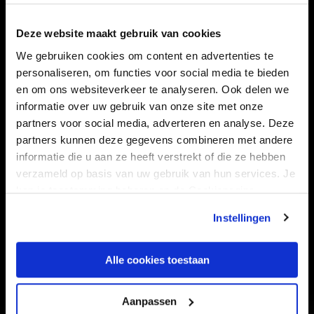
Navigeer naar
Deze website maakt gebruik van cookies
CLUB
FOUNDATION
We gebruiken cookies om content en advertenties te
TEAMS
KAARTVERKOOP
personaliseren, om functies voor social media te bieden
en om ons websiteverkeer te analyseren. Ook delen we
STADION
BUSINESS
informatie over uw gebruik van onze site met onze
SUPPORTERS
partners voor social media, adverteren en analyse. Deze
partners kunnen deze gegevens combineren met andere
informatie die u aan ze heeft verstrekt of die ze hebben
verzameld op basis van uw gebruik van hun services. Je
Informatie
kan je toestemming beheren op de Cookiepagina.
VEELGESTELDE VRAGEN
Instellingen
CONTACT
WERKEN BIJ
Alle cookies toestaan
VERTROUWENSPERSOON
Aanpassen