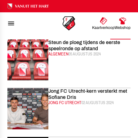
FC UTRECHT
NIEUWS
AUGUSTUS
2024
Ons nalatenschap
Kaartverkoop
Webshop
Filter
Steun de ploeg tijdens de eerste
speelronde op afstand
CATEGORIE:
ALGEMEEN
GEPUBLICEERD:
05 AUGUSTUS 2024
Jong FC Utrecht-kern versterkt met
Sofiane Dris
CATEGORIE:
JONG FC UTRECHT
GEPUBLICEERD:
02 AUGUSTUS 2024