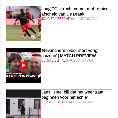
Jong FC Utrecht neemt met remise
afscheid van De Braak
CATEGORIE:
JONG FC UTRECHT
GEPUBLICEERD:
09 AUGUSTUS 2024
'Revancheren voor start vorig
seizoen' | MATCH PREVIEW
CATEGORIE:
EERSTE ELFTAL
GEPUBLICEERD:
09 AUGUSTUS 2024
Jans: ‘Heel blij dat het weer gaat
beginnen voor het echie’
CATEGORIE:
EERSTE ELFTAL
GEPUBLICEERD:
09 AUGUSTUS 2024