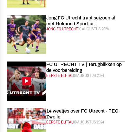
Jong FC Utrecht trapt seizoen af
met Helmond Sport-uit
CATEGORIE:
JONG FC UTRECHT
GEPUBLICEERD:
09 AUGUSTUS 2024
FC UTRECHT TV | Terugblikken op
de voorbereiding
CATEGORIE:
EERSTE ELFTAL
GEPUBLICEERD:
08 AUGUSTUS 2024
14 weetjes over FC Utrecht - PEC
Zwolle
CATEGORIE:
EERSTE ELFTAL
GEPUBLICEERD:
08 AUGUSTUS 2024