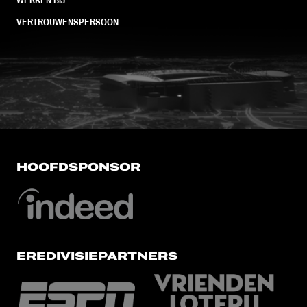
VERTROUWENSPERSOON
FC Utrecht<br>vanuit<br>het har
HOOFDSPONSOR
EREDIVISIEPARTNERS