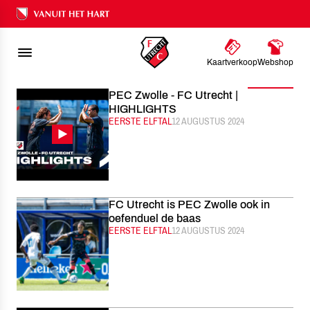
FC UTRECHT
NIEUWS
AUGUSTUS
2024
Ons nalatenschap
Kaartverkoop
Webshop
Filter
PEC Zwolle - FC Utrecht |
HIGHLIGHTS
CATEGORIE:
EERSTE ELFTAL
GEPUBLICEERD:
12 AUGUSTUS 2024
FC Utrecht is PEC Zwolle ook in
oefenduel de baas
CATEGORIE:
EERSTE ELFTAL
GEPUBLICEERD:
12 AUGUSTUS 2024