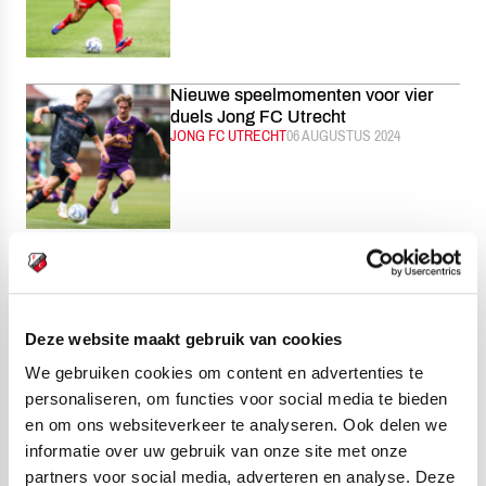
Nieuwe speelmomenten voor vier
duels Jong FC Utrecht
CATEGORIE:
JONG FC UTRECHT
GEPUBLICEERD:
06 AUGUSTUS 2024
Versterking voor FC Utrecht O19:
Brian van den Boogaard vastgelegd
CATEGORIE:
ACADEMIE
GEPUBLICEERD:
06 AUGUSTUS 2024
Deze website maakt gebruik van cookies
We gebruiken cookies om content en advertenties te
personaliseren, om functies voor social media te bieden
en om ons websiteverkeer te analyseren. Ook delen we
Jannick van der Laan leidt eerste
informatie over uw gebruik van onze site met onze
duel van nieuwe seizoen
partners voor social media, adverteren en analyse. Deze
CATEGORIE:
EERSTE ELFTAL
GEPUBLICEERD:
06 AUGUSTUS 2024