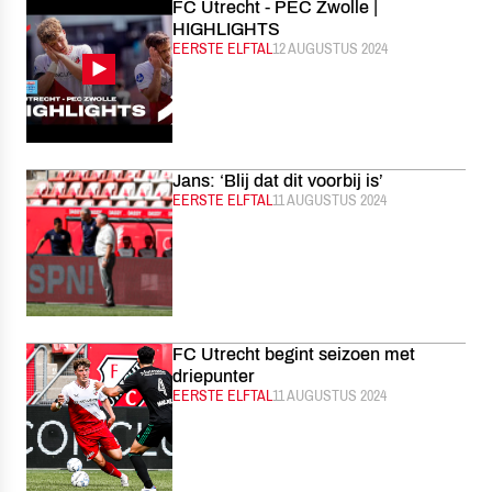
FC Utrecht - PEC Zwolle |
HIGHLIGHTS
CATEGORIE:
EERSTE ELFTAL
GEPUBLICEERD:
12 AUGUSTUS 2024
Jans: ‘Blij dat dit voorbij is’
CATEGORIE:
EERSTE ELFTAL
GEPUBLICEERD:
11 AUGUSTUS 2024
FC Utrecht begint seizoen met
driepunter
CATEGORIE:
EERSTE ELFTAL
GEPUBLICEERD:
11 AUGUSTUS 2024