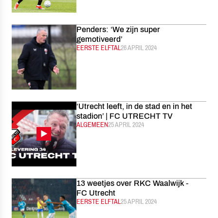
Penders: ‘We zijn super
gemotiveerd’
CATEGORIE:
EERSTE ELFTAL
GEPUBLICEERD:
26 APRIL 2024
‘Utrecht leeft, in de stad en in het
stadion’ | FC UTRECHT TV
CATEGORIE:
ALGEMEEN
GEPUBLICEERD:
25 APRIL 2024
13 weetjes over RKC Waalwijk -
FC Utrecht
CATEGORIE:
EERSTE ELFTAL
GEPUBLICEERD:
25 APRIL 2024