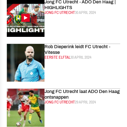
Jong FC Utrecht - ADO Den Haag |
HIGHLIGHTS
CATEGORIE:
JONG FC UTRECHT
GEPUBLICEERD:
30 APRIL 2024
Rob Dieperink leidt FC Utrecht -
Vitesse
CATEGORIE:
EERSTE ELFTAL
GEPUBLICEERD:
30 APRIL 2024
Jong FC Utrecht laat ADO Den Haag
ontsnappen
CATEGORIE:
JONG FC UTRECHT
GEPUBLICEERD:
29 APRIL 2024