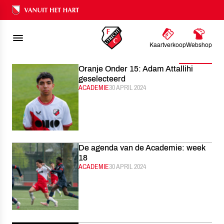
FC UTRECHT
NIEUWS
2024
APRIL
Ons nalatenschap
Kaartverkoop
Webshop
Filter
Oranje Onder 15: Adam Attallihi
geselecteerd
CATEGORIE:
ACADEMIE
GEPUBLICEERD:
30 APRIL 2024
De agenda van de Academie: week
18
CATEGORIE:
ACADEMIE
GEPUBLICEERD:
30 APRIL 2024