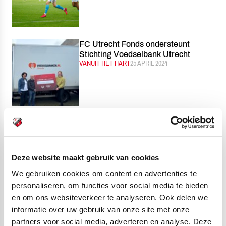
FC Utrecht Fonds ondersteunt
Stichting Voedselbank Utrecht
CATEGORIE:
VANUIT HET HART
GEPUBLICEERD:
25 APRIL 2024
Odido staat sponsorrechten
FC Utrecht eenmalig af aan Sanquin
CATEGORIE:
ALGEMEEN
GEPUBLICEERD:
24 APRIL 2024
Deze website maakt gebruik van cookies
We gebruiken cookies om content en advertenties te
personaliseren, om functies voor social media te bieden
en om ons websiteverkeer te analyseren. Ook delen we
Deelnemers Talents030 te gast bij
informatie over uw gebruik van onze site met onze
DHL
partners voor social media, adverteren en analyse. Deze
CATEGORIE:
INNOVATIE
GEPUBLICEERD:
23 APRIL 2024