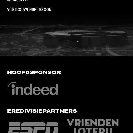
VERTROUWENSPERSOON
FC Utrecht<br>vanuit<br>het har
HOOFDSPONSOR
EREDIVISIEPARTNERS