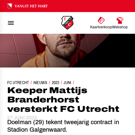
Ons nalatenschap
Kaartverkoop
Webshop
FC UTRECHT
KEEPER MATTIJS BRANDERHORST VERSTERKT FC UTRECHT
NIEUWS
2023
JUNI
Keeper Mattijs
Branderhorst
versterkt FC Utrecht
27 JUNI 2023
Doelman (29) tekent tweejarig contract in
Stadion Galgenwaard.