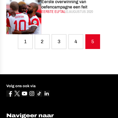
Eerste overwinning van
oefencampagne een feit
CATEGORIE:
EERSTE ELFTAL
GEPUBLICEERD:
01 AUGUSTUS 2020
1
2
3
4
5
Volg ons ook via
Navigeer naar