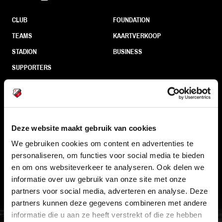
CLUB
FOUNDATION
TEAMS
KAARTVERKOOP
STADION
BUSINESS
SUPPORTERS
Informatie
Deze website maakt gebruik van cookies
VEELGESTELDE VRAGEN
We gebruiken cookies om content en advertenties te
CONTACT
personaliseren, om functies voor social media te bieden
en om ons websiteverkeer te analyseren. Ook delen we
WERKEN BIJ
informatie over uw gebruik van onze site met onze
VERTROUWENSPERSOON
partners voor social media, adverteren en analyse. Deze
partners kunnen deze gegevens combineren met andere
FC Utrecht<br>vanuit<br>het har
informatie die u aan ze heeft verstrekt of die ze hebben