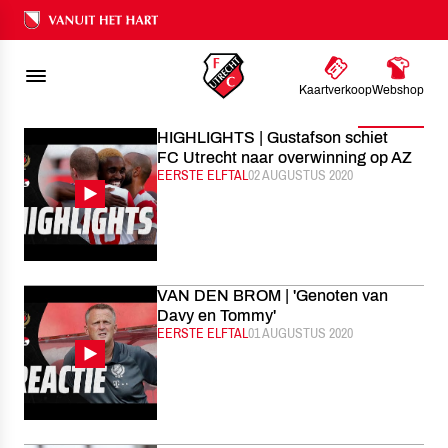
FC UTRECHT
NIEUWS
AUGUSTUS
2020
Ons nalatenschap
Kaartverkoop
Webshop
Filter
HIGHLIGHTS | Gustafson schiet
FC Utrecht naar overwinning op AZ
CATEGORIE:
EERSTE ELFTAL
GEPUBLICEERD:
02 AUGUSTUS 2020
VAN DEN BROM | 'Genoten van
Davy en Tommy'
CATEGORIE:
EERSTE ELFTAL
GEPUBLICEERD:
01 AUGUSTUS 2020