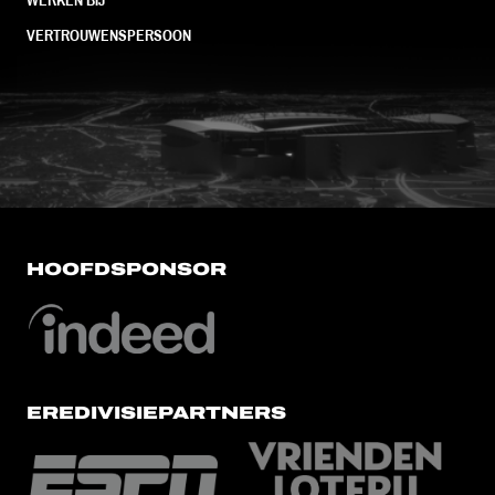
VERTROUWENSPERSOON
FC Utrecht<br>vanuit<br>het har
HOOFDSPONSOR
EREDIVISIEPARTNERS