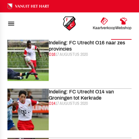
FC UTRECHT
NIEUWS
AUGUSTUS
2020
Ons nalatenschap
Kaartverkoop
Webshop
Filter
Indeling: FC Utrecht O16 naar zes
provincies
CATEGORIE:
O16
GEPUBLICEERD:
17 AUGUSTUS 2020
Indeling: FC Utrecht O14 van
Groningen tot Kerkrade
CATEGORIE:
O14
GEPUBLICEERD:
17 AUGUSTUS 2020