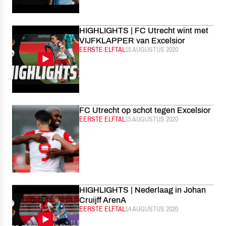
HIGHLIGHTS | FC Utrecht wint met
VIJFKLAPPER van Excelsior
CATEGORIE:
EERSTE ELFTAL
GEPUBLICEERD:
15 AUGUSTUS 2020
FC Utrecht op schot tegen Excelsior
CATEGORIE:
EERSTE ELFTAL
GEPUBLICEERD:
15 AUGUSTUS 2020
HIGHLIGHTS | Nederlaag in Johan
Cruijff ArenA
CATEGORIE:
EERSTE ELFTAL
GEPUBLICEERD:
14 AUGUSTUS 2020