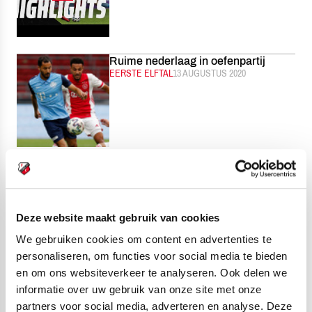
Ruime nederlaag in oefenpartij
CATEGORIE:
EERSTE ELFTAL
GEPUBLICEERD:
13 AUGUSTUS 2020
HIGHLIGHTS | Wereldgoal Yaşar
bezorgt Jong FC Utrecht winst
CATEGORIE:
JONG FC UTRECHT
GEPUBLICEERD:
13 AUGUSTUS 2020
Deze website maakt gebruik van cookies
We gebruiken cookies om content en advertenties te
personaliseren, om functies voor social media te bieden
en om ons websiteverkeer te analyseren. Ook delen we
Hake: “Özcan zorgt voor
informatie over uw gebruik van onze site met onze
verrassende dingen”
partners voor social media, adverteren en analyse. Deze
CATEGORIE:
JONG FC UTRECHT
GEPUBLICEERD:
12 AUGUSTUS 2020