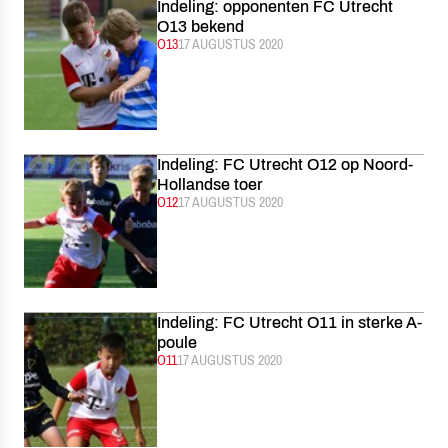
Indeling: opponenten FC Utrecht
O13 bekend
CATEGORIE:
O13
GEPUBLICEERD:
17 AUGUSTUS 2020
Indeling: FC Utrecht O12 op Noord-
Hollandse toer
CATEGORIE:
O12
GEPUBLICEERD:
17 AUGUSTUS 2020
Indeling: FC Utrecht O11 in sterke A-
poule
CATEGORIE:
O11
GEPUBLICEERD:
17 AUGUSTUS 2020